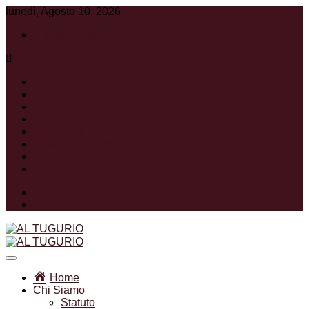
lunedì, Agosto 10, 2026
info@altugurio.it
Shop
Carrello
Cassa
Ordini
Download
Dettagli account
Password dimenticata
Log In
Facebook
Instagram
Associazione Ricreativa Sportiva Culturale
AL TUGURIO
Home
Chi Siamo
Statuto