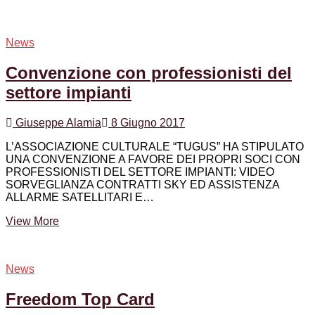
CORPORATE
Spa
News
Convenzione con professionisti del
settore impianti
Giuseppe Alamia
8 Giugno 2017
L’ASSOCIAZIONE CULTURALE “TUGUS” HA STIPULATO
UNA CONVENZIONE A FAVORE DEI PROPRI SOCI CON
PROFESSIONISTI DEL SETTORE IMPIANTI: VIDEO
SORVEGLIANZA CONTRATTI SKY ED ASSISTENZA
ALLARME SATELLITARI E…
Convenzione
View More
con
professionisti
del
News
settore
impianti
Freedom Top Card