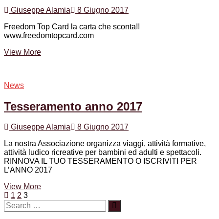
Giuseppe Alamia
8 Giugno 2017
Freedom Top Card la carta che sconta!!
www.freedomtopcard.com
Freedom
View More
Top
Card
News
Tesseramento anno 2017
Giuseppe Alamia
8 Giugno 2017
La nostra Associazione organizza viaggi, attività formative,
attività ludico ricreative per bambini ed adulti e spettacoli.
RINNOVA IL TUO TESSERAMENTO O ISCRIVITI PER
L’ANNO 2017
Tesseramento
View More
Navigazione
Previous
Page
Page
Page
anno
1
2
3
page
2017
articoli