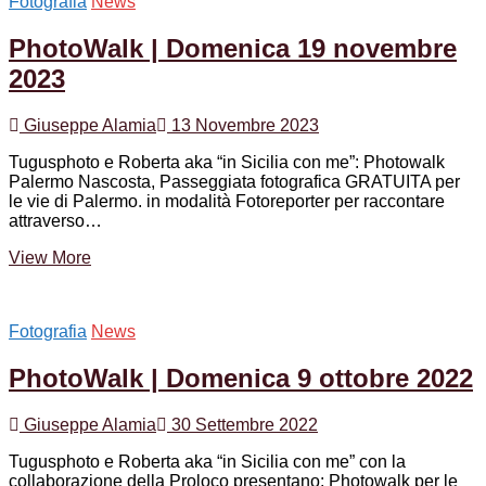
Fotografia
News
Domenica
11
PhotoWalk | Domenica 19 novembre
febbraio
2024
2023
Giuseppe Alamia
13 Novembre 2023
Tugusphoto e Roberta aka “in Sicilia con me”: Photowalk
Palermo Nascosta, Passeggiata fotografica GRATUITA per
le vie di Palermo. in modalità Fotoreporter per raccontare
attraverso…
PhotoWalk
View More
|
Domenica
19
Fotografia
News
novembre
2023
PhotoWalk | Domenica 9 ottobre 2022
Giuseppe Alamia
30 Settembre 2022
Tugusphoto e Roberta aka “in Sicilia con me” con la
collaborazione della Proloco presentano: Photowalk per le