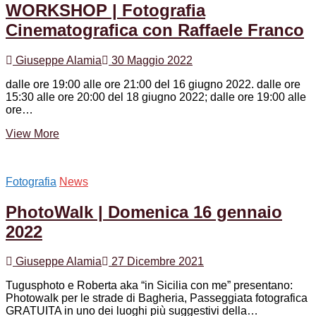
WORKSHOP | Fotografia
Citelli
Cinematografica con Raffaele Franco
Giuseppe Alamia
30 Maggio 2022
dalle ore 19:00 alle ore 21:00 del 16 giugno 2022. dalle ore
15:30 alle ore 20:00 del 18 giugno 2022; dalle ore 19:00 alle
ore…
WORKSHOP
View More
|
Fotografia
Cinematografica
Fotografia
News
con
Raffaele
PhotoWalk | Domenica 16 gennaio
Franco
2022
Giuseppe Alamia
27 Dicembre 2021
Tugusphoto e Roberta aka “in Sicilia con me” presentano:
Photowalk per le strade di Bagheria, Passeggiata fotografica
GRATUITA in uno dei luoghi più suggestivi della…