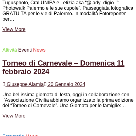
Tugusphoto, Cral UNIPA e Letizia aka “@lady_digio_”:
Photowalk Palermo e le sue cupole”. Passeggiata fotografica
GRATUITA per le vie di Palermo. in modalità Fotoreporter
per…
PhotoWalk
View More
|
Sabato
2
Attività
Eventi
News
Marzo
2024
Torneo di Carnevale – Domenica 11
febbraio 2024
Giuseppe Alamia
20 Gennaio 2024
Una bellissima giornata di festa, oggi in collaborazione con
l’Associazione Civilia abbiamo organizzato la prima edizione
del “Torneo di Carnevale”. Una Giornata per le famiglie:…
Torneo
View More
di
Carnevale
–