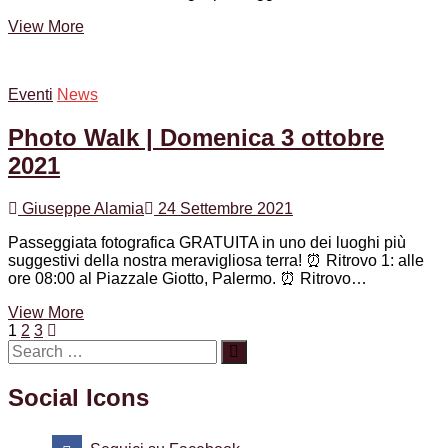
PhotoWalk
View More
|
Domenica
16
Eventi
News
gennaio
2022
Photo Walk | Domenica 3 ottobre
2021
Giuseppe Alamia
24 Settembre 2021
Passeggiata fotografica GRATUITA in uno dei luoghi più
suggestivi della nostra meravigliosa terra! ⏰ Ritrovo 1: alle
ore 08:00 al Piazzale Giotto, Palermo. ⏰ Ritrovo…
Photo
View More
Navigazione
Page
Page
Page
Next
Walk
1
2
3
page
|
articoli
Domenica
3
Social Icons
ottobre
2021