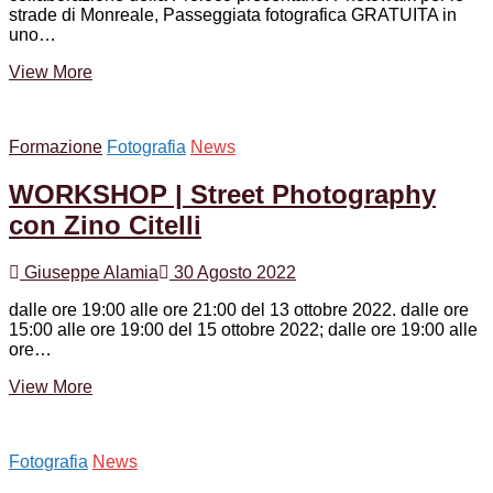
strade di Monreale, Passeggiata fotografica GRATUITA in
uno…
PhotoWalk
View More
|
Domenica
9
Formazione
Fotografia
News
ottobre
2022
WORKSHOP | Street Photography
con Zino Citelli
Giuseppe Alamia
30 Agosto 2022
dalle ore 19:00 alle ore 21:00 del 13 ottobre 2022. dalle ore
15:00 alle ore 19:00 del 15 ottobre 2022; dalle ore 19:00 alle
ore…
WORKSHOP
View More
|
Street
Photography
Fotografia
News
con
Zino