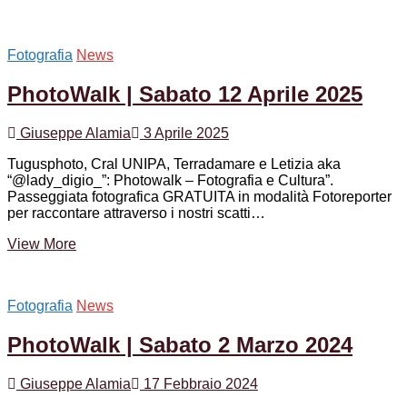
|
Sabato
3
Fotografia
News
Maggio2025
PhotoWalk | Sabato 12 Aprile 2025
Giuseppe Alamia
3 Aprile 2025
Tugusphoto, Cral UNIPA, Terradamare e Letizia aka
“@lady_digio_”: Photowalk – Fotografia e Cultura”.
Passeggiata fotografica GRATUITA in modalità Fotoreporter
per raccontare attraverso i nostri scatti…
PhotoWalk
View More
|
Sabato
12
Fotografia
News
Aprile
2025
PhotoWalk | Sabato 2 Marzo 2024
Giuseppe Alamia
17 Febbraio 2024