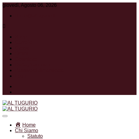
giovedì, Agosto 06, 2026
info@altugurio.it
Shop
Carrello
Cassa
Ordini
Download
Dettagli account
Password dimenticata
Log In
Facebook
Instagram
Associazione Ricreativa Sportiva Culturale
AL TUGURIO
Home
Chi Siamo
Statuto