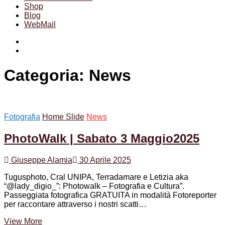
Shop
Blog
WebMail
Facebook
Instagram
Categoria:
News
Fotografia
Home Slide
News
PhotoWalk | Sabato 3 Maggio2025
Giuseppe Alamia
30 Aprile 2025
Tugusphoto, Cral UNIPA, Terradamare e Letizia aka
“@lady_digio_”: Photowalk – Fotografia e Cultura”.
Passeggiata fotografica GRATUITA in modalità Fotoreporter
per raccontare attraverso i nostri scatti…
PhotoWalk
View More