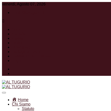
venerdì, Agosto 07, 2026
info@altugurio.it
Shop
Carrello
Cassa
Ordini
Download
Dettagli account
Password dimenticata
Log In
Facebook
Instagram
Associazione Ricreativa Sportiva Culturale
AL TUGURIO
Home
Chi Siamo
Statuto