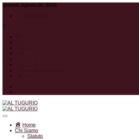
giovedì, Agosto 06, 2026
info@altugurio.it
Shop
Carrello
Cassa
Ordini
Download
Dettagli account
Password dimenticata
Log In
Facebook
Instagram
Associazione Ricreativa Sportiva Culturale
AL TUGURIO
Home
Chi Siamo
Statuto