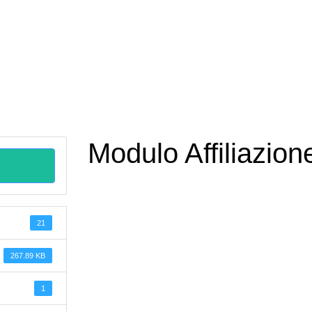
Modulo Affiliazio
21
267.89 KB
1