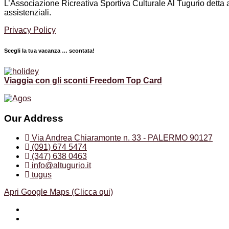
L’Associazione Ricreativa Sportiva Culturale Al Tugurio detta anc
assistenziali.
Privacy Policy
Scegli la tua vacanza … scontata!
Viaggia con gli sconti Freedom Top Card
Our Address
Via Andrea Chiaramonte n. 33 - PALERMO 90127
(091) 674 5474
(347) 638 0463
info@altugurio.it
tugus
Apri Google Maps (Clicca qui)
Facebook
Instagram