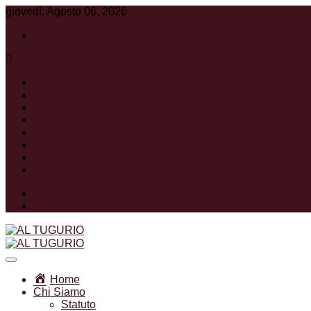
giovedì, Agosto 06, 2026
info@altugurio.it
Shop
Carrello
Cassa
Ordini
Download
Dettagli account
Password dimenticata
Log In
Facebook
Instagram
Associazione Ricreativa Sportiva Culturale
AL TUGURIO
Home
Chi Siamo
Statuto