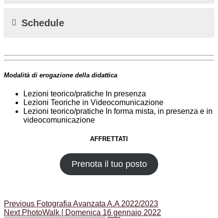
Schedule
Modalità di erogazione della didattica
Lezioni teorico/pratiche In presenza
Lezioni Teoriche in Videocomunicazione
Lezioni teorico/pratiche In forma mista, in presenza e in
videocomunicazione
AFFRETTATI
Prenota il tuo posto
Navigazione
Previous
Previous
Fotografia Avanzata A.A 2022/2023
Next
post:
Next
PhotoWalk | Domenica 16 gennaio 2022