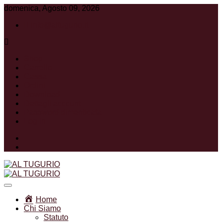
domenica, Agosto 09, 2026
info@altugurio.it
Shop
Carrello
Cassa
Ordini
Download
Dettagli account
Password dimenticata
Log In
Facebook
Instagram
Associazione Ricreativa Sportiva Culturale
AL TUGURIO
Home
Chi Siamo
Statuto