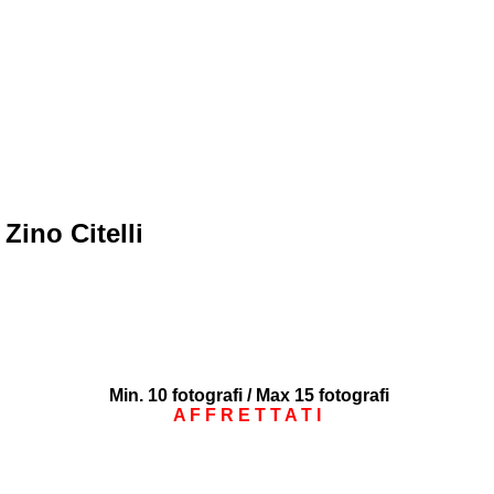
ino Citelli
Min. 10 fotografi / Max 15 fotografi
A F F R E T T A T I