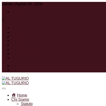
sabato, Agosto 08, 2026
info@altugurio.it
Shop
Carrello
Cassa
Ordini
Download
Dettagli account
Password dimenticata
Log In
Facebook
Instagram
Associazione Ricreativa Sportiva Culturale
AL TUGURIO
Home
Chi Siamo
Statuto