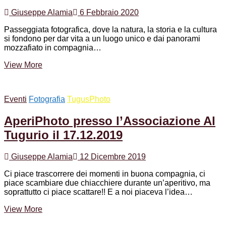
Giuseppe Alamia
6 Febbraio 2020
Passeggiata fotografica, dove la natura, la storia e la cultura
si fondono per dar vita a un luogo unico e dai panorami
mozzafiato in compagnia…
“PHOTOWALK”
View More
–
Dal
Borgo
Eventi
Fotografia
TugusPhoto
alle
Saline
AperiPhoto presso l’Associazione Al
–
1
Tugurio il 17.12.2019
marzo
2020
Giuseppe Alamia
12 Dicembre 2019
Ci piace trascorrere dei momenti in buona compagnia, ci
piace scambiare due chiacchiere durante un’aperitivo, ma
soprattutto ci piace scattare!! E a noi piaceva l’idea…
AperiPhoto
View More
presso