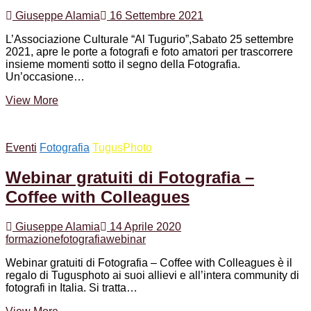
Giuseppe Alamia
16 Settembre 2021
L’Associazione Culturale “Al Tugurio”,Sabato 25 settembre
2021, apre le porte a fotografi e foto amatori per trascorrere
insieme momenti sotto il segno della Fotografia.
Un’occasione…
Open
View More
Day
TugusPhoto
25
Eventi
Fotografia
TugusPhoto
settembre
2021
Webinar gratuiti di Fotografia –
Coffee with Colleagues
Giuseppe Alamia
14 Aprile 2020
formazione
fotografia
webinar
Webinar gratuiti di Fotografia – Coffee with Colleagues è il
regalo di Tugusphoto ai suoi allievi e all’intera community di
fotografi in Italia. Si tratta…
Webinar