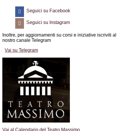
di
Cefalù:
Seguici su Facebook
tra
natura
Seguici su Instagram
e
cultura,
domenica
Inoltre, per aggiornamenti su corsi e iniziative iscriviti al
16
nostro canale Telegram
dicembre
2018
Vai su Telegram
Vai al Calendario del Teatro Massimo