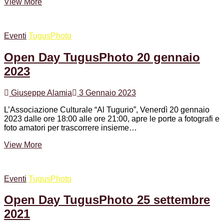
AperiPhoto
View More
presso
l’Associazione
Al
Eventi
TugusPhoto
Tugurio
il
Open Day TugusPhoto 20 gennaio
27.10.2023
2023
Giuseppe Alamia
3 Gennaio 2023
L’Associazione Culturale “Al Tugurio”, Venerdì 20 gennaio
2023 dalle ore 18:00 alle ore 21:00, apre le porte a fotografi e
foto amatori per trascorrere insieme…
Open
View More
Day
TugusPhoto
20
Eventi
TugusPhoto
gennaio
2023
Open Day TugusPhoto 25 settembre
2021