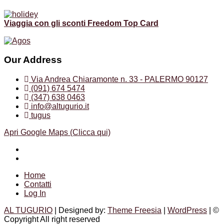
Viaggia con gli sconti Freedom Top Card
Our Address
Via Andrea Chiaramonte n. 33 - PALERMO 90127
(091) 674 5474
(347) 638 0463
info@altugurio.it
tugus
Apri Google Maps (Clicca qui)
Facebook
Instagram
Home
Contatti
Log In
AL TUGURIO
| Designed by:
Theme Freesia
|
WordPress
| ©
Copyright All right reserved