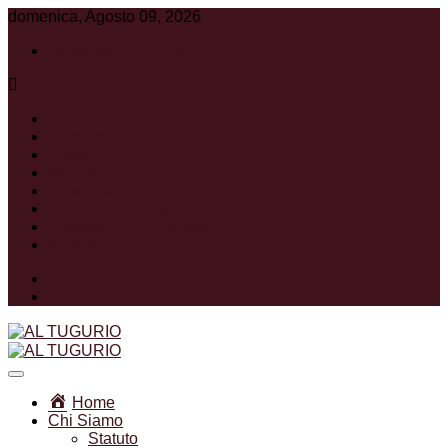
domenica, Agosto 09, 2026
info@altugurio.it
Shop
Carrello
Cassa
Ordini
Download
Dettagli account
Password dimenticata
Log In
Facebook
Instagram
Associazione Ricreativa Sportiva Culturale
AL TUGURIO
Home
Chi Siamo
Statuto