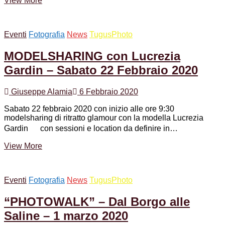
View More
gratuiti
di
Fotografia
Eventi
Fotografia
News
TugusPhoto
–
Coffee
MODELSHARING con Lucrezia
with
Colleagues
Gardin – Sabato 22 Febbraio 2020
Giuseppe Alamia
6 Febbraio 2020
Sabato 22 febbraio 2020 con inizio alle ore 9:30
modelsharing di ritratto glamour con la modella Lucrezia
Gardin con sessioni e location da definire in…
MODELSHARING
View More
con
Lucrezia
Gardin
Eventi
Fotografia
News
TugusPhoto
–
Sabato
“PHOTOWALK” – Dal Borgo alle
22
Febbraio
Saline – 1 marzo 2020
2020