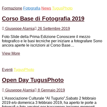
l’Associazione
Al
Formazione
Fotografia
News
TugusPhoto
Tugurio
il
Corso Base di Fotografia 2019
17.12.2019
Giuseppe Alamia
26 Settembre 2019
Foto Slide della Prima Edizione Conoscere il mezzo
fotografico e le basi tecniche per iniziare a fotografare Sono
ancora aperte le iscrizioni al Corso Base…
Corso
View More
Base
di
Fotografia
Eventi
TugusPhoto
2019
Open Day TugusPhoto
Giuseppe Alamia
8 Gennaio 2019
L’Associazione Culturale “Al Tugurio”,Sabato 2 febbraio
2019 e/o domenica 3 febbraio 2019, ha aperto le porte a
fotografi e foto amatori per trascorrere insieme momenti…