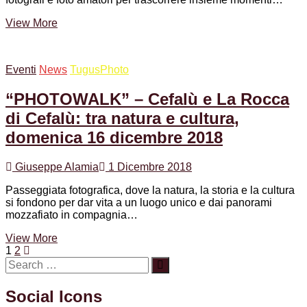
Open
View More
Day
TugusPhoto
Eventi
News
TugusPhoto
“PHOTOWALK” – Cefalù e La Rocca
di Cefalù: tra natura e cultura,
domenica 16 dicembre 2018
Giuseppe Alamia
1 Dicembre 2018
Passeggiata fotografica, dove la natura, la storia e la cultura
si fondono per dar vita a un luogo unico e dai panorami
mozzafiato in compagnia…
“PHOTOWALK”
View More
Navigazione
Page
Page
Next
–
1
2
page
Cefalù
articoli
e
La
Social Icons
Rocca