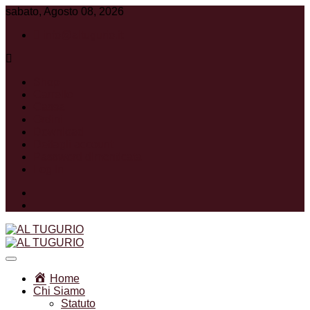
sabato, Agosto 08, 2026
info@altugurio.it
Shop
Carrello
Cassa
Ordini
Download
Dettagli account
Password dimenticata
Log In
Facebook
Instagram
Associazione Ricreativa Sportiva Culturale
AL TUGURIO
Home
Chi Siamo
Statuto