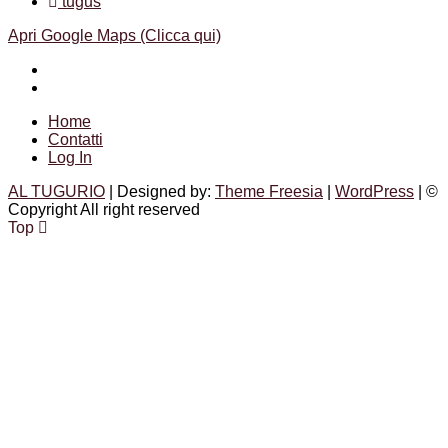
tugus
Apri Google Maps (Clicca qui)
Facebook
Instagram
Home
Contatti
Log In
AL TUGURIO
| Designed by:
Theme Freesia
|
WordPress
| ©
Copyright All right reserved
Top