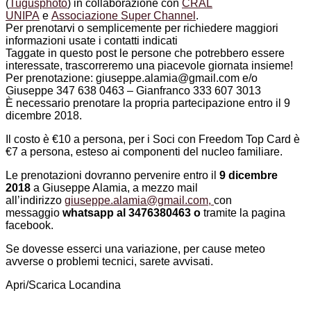
(
Tugusphoto
) in collaborazione con
CRAL
UNIPA
e
Associazione Super Channel
.
Per prenotarvi o semplicemente per richiedere maggiori
informazioni usate i contatti indicati
Taggate in questo post le persone che potrebbero essere
interessate, trascorreremo una piacevole giornata insieme!
Per prenotazione: giuseppe.alamia@gmail.com e/o
Giuseppe 347 638 0463 – Gianfranco 333 607 3013
È necessario prenotare la propria partecipazione entro il 9
dicembre 2018.
Il costo è €10 a persona, per i Soci con Freedom Top Card è
€7 a persona, esteso ai componenti del nucleo familiare.
Le prenotazioni dovranno pervenire entro il
9 dicembre
2018
a Giuseppe Alamia, a mezzo mail
all’indirizzo
giuseppe.alamia@gmail.com,
con
messaggio
whatsapp al 3476380463 o
tramite la pagina
facebook.
Se dovesse esserci una variazione, per cause meteo
avverse o problemi tecnici, sarete avvisati.
Apri/Scarica Locandina